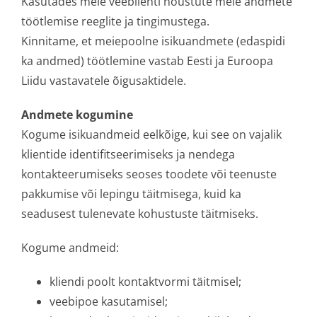
Kasutades meie veebilehti nõustute meie andmete
töötlemise reeglite ja tingimustega.
Kinnitame, et meiepoolne isikuandmete (edaspidi
ka andmed) töötlemine vastab Eesti ja Euroopa
Liidu vastavatele õigusaktidele.
Andmete kogumine
Kogume isikuandmeid eelkõige, kui see on vajalik
klientide identifitseerimiseks ja nendega
kontakteerumiseks seoses toodete või teenuste
pakkumise või lepingu täitmisega, kuid ka
seadusest tulenevate kohustuste täitmiseks.
Kogume andmeid:
kliendi poolt kontaktvormi täitmisel;
veebipoe kasutamisel;