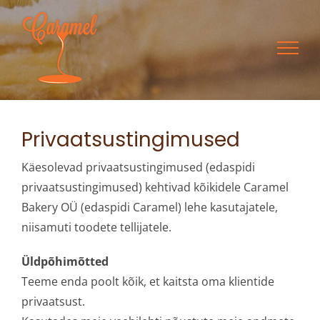
Skip
to
content
Privaatsustingimused
Käesolevad privaatsustingimused (edaspidi
privaatsustingimused) kehtivad kõikidele Caramel
Bakery OÜ (edaspidi Caramel) lehe kasutajatele,
niisamuti toodete tellijatele.
Üldpõhimõtted
Teeme enda poolt kõik, et kaitsta oma klientide
privaatsust.