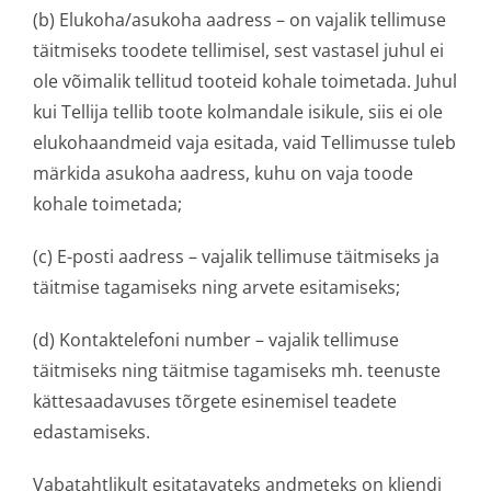
(b) Elukoha/asukoha aadress – on vajalik tellimuse
täitmiseks toodete tellimisel, sest vastasel juhul ei
ole võimalik tellitud tooteid kohale toimetada. Juhul
kui Tellija tellib toote kolmandale isikule, siis ei ole
elukohaandmeid vaja esitada, vaid Tellimusse tuleb
märkida asukoha aadress, kuhu on vaja toode
kohale toimetada;
(c) E-posti aadress – vajalik tellimuse täitmiseks ja
täitmise tagamiseks ning arvete esitamiseks;
(d) Kontaktelefoni number – vajalik tellimuse
täitmiseks ning täitmise tagamiseks mh. teenuste
kättesaadavuses tõrgete esinemisel teadete
edastamiseks.
Vabatahtlikult esitatavateks andmeteks on kliendi