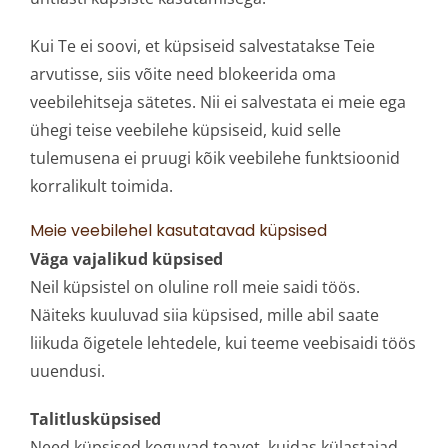
Kui Te ei soovi, et küpsiseid salvestatakse Teie
arvutisse, siis võite need blokeerida oma
veebilehitseja sätetes. Nii ei salvestata ei meie ega
ühegi teise veebilehe küpsiseid, kuid selle
tulemusena ei pruugi kõik veebilehe funktsioonid
korralikult toimida.
Meie veebilehel kasutatavad küpsised
Väga vajalikud küpsised
Neil küpsistel on oluline roll meie saidi töös.
Näiteks kuuluvad siia küpsised, mille abil saate
liikuda õigetele lehtedele, kui teeme veebisaidi töös
uuendusi.
Talitlusküpsised
Need küpsised koguvad teavet, kuidas külastajad