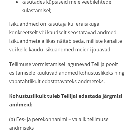
kasutades küpsiseid meie veebilehtede
külastamisel;
Isikuandmed on kasutaja kui eraisikuga
konkreetselt või kaudselt seostatavad andmed.
Isikuandmete allikas näitab seda, milliste kanalite
või kelle kaudu isikuandmed meieni jõuavad.
Tellimuse vormistamisel jagunevad Tellija poolt
esitamisele kuuluvad andmed kohustuslikeks ning
vabatahtlikult edastatavateks andmeteks.
Kohustuslikult tuleb Tellijal edastada järgmisi
andmeid:
(a) Ees- ja perekonnanimi – vajalik tellimuse
andmiseks