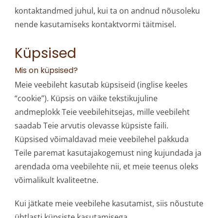
kontaktandmed juhul, kui ta on andnud nõusoleku
nende kasutamiseks kontaktvormi täitmisel.
Küpsised
Mis on küpsised?
Meie veebileht kasutab küpsiseid (inglise keeles
“cookie”). Küpsis on väike tekstikujuline
andmeplokk Teie veebilehitsejas, mille veebileht
saadab Teie arvutis olevasse küpsiste faili.
Küpsised võimaldavad meie veebilehel pakkuda
Teile paremat kasutajakogemust ning kujundada ja
arendada oma veebilehte nii, et meie teenus oleks
võimalikult kvaliteetne.
Kui jätkate meie veebilehe kasutamist, siis nõustute
ühtlasti küpsiste kasutamisega.